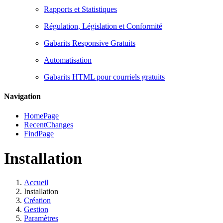
Rapports et Statistiques
Régulation, Législation et Conformité
Gabarits Responsive Gratuits
Automatisation
Gabarits HTML pour courriels gratuits
Navigation
HomePage
RecentChanges
FindPage
Installation
Accueil
Installation
Création
Gestion
Paramètres