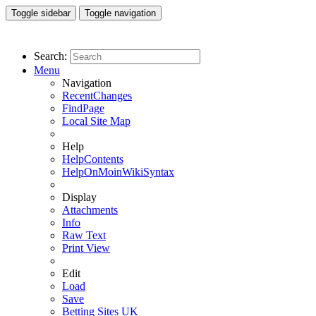
Toggle sidebar
Toggle navigation
Search:
Menu
Navigation
RecentChanges
FindPage
Local Site Map
Help
HelpContents
HelpOnMoinWikiSyntax
Display
Attachments
Info
Raw Text
Print View
Edit
Load
Save
Betting Sites UK