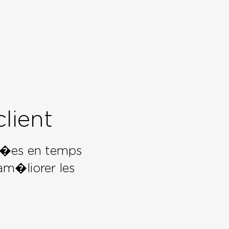
client
str�es en temps
'am�liorer les