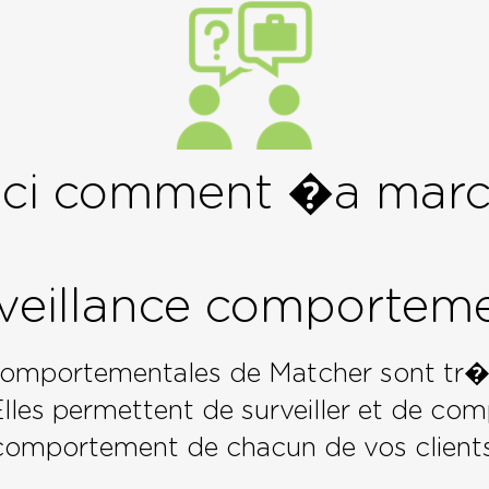
ici comment �a marc
rveillance comportem
comportementales de Matcher sont tr�
 Elles permettent de surveiller et de co
comportement de chacun de vos clients