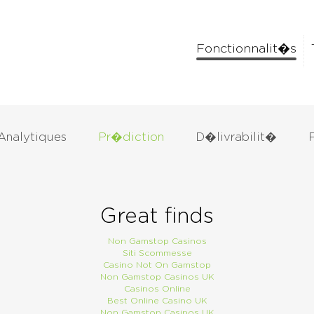
Fonctionnalit�s
Analytiques
Pr�diction
D�livrabilit�
Great finds
Non Gamstop Casinos
Siti Scommesse
Casino Not On Gamstop
Non Gamstop Casinos UK
Casinos Online
Best Online Casino UK
Non Gamstop Casinos UK