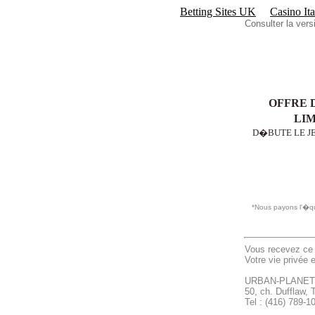
Betting Sites UK
Casino It
Consulter la ver
OFFRE 
LI
D�BUTE LE J
*Nous payons l'�qui
Vous recevez ce co
Votre vie privée 
URBAN-PLANET
50, ch. Dufflaw,
Tel : (416) 789-1