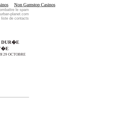
inos
Non Gamstop Casinos
ombattre le spam
urban-planet.com
 liste de contacts
E DUR�E
T�E
I 29 OCTOBRE