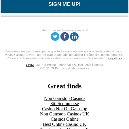
SIGN ME UP!
Suivez-nous sur les réseaux sociaux!
Vous recevez ce courriel parce que l'adresse a été inscrite à notre liste de diffusion.
Veuillez ajouter
à votre carnet d'adresses afin de faciliter la réception de nos courriels.
Pour vous désabonner ou pour modifier vos préférences d'abonnement,
cliquez ici
.
CEIM
| 33, rue Prince | Montreal, QC H3C 2M7 Canada
© 2021 CEIM. Tous droits réservés
Great finds
Non Gamstop Casinos
Siti Scommesse
Casino Not On Gamstop
Non Gamstop Casinos UK
Casinos Online
Best Online Casino UK