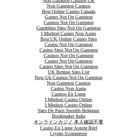
Non Gamstop Casinos UK
Non Gamstop Casinos
Best Online Casino Canada
Games Not On Gamstop
Casinos Not On Gamstop
Gambling Sites Not On Gamstop
I Migliori Casino Non Aams
Best UK Online Casino Sites
Casino Not On Gamstop
Casino Sites Not On Gamstop
Casinos Not On Gamstop
Casino Not On Gamstop
Casino Sites Not On Gamstop
UK Betting Sites List
New Uk Casinos Not On Gamstop
Non Gamstop Casinos
Casino Non Aams
Casinos En Ligne
I Migliori Casino Online
I Migliori Casino Online
Sites De Paris Sportifs Belgique
Bookmaker Italia
オンラインカジノ 本人確認不要
Casino En Ligne Argent Réel
Crypto Scommesse